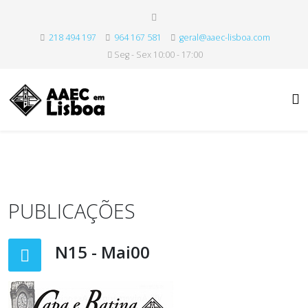
218 494 197
964 167 581
geral@aaec-lisboa.com
Seg - Sex 10:00 - 17:00
PUBLICAÇÕES
N15 - Mai00