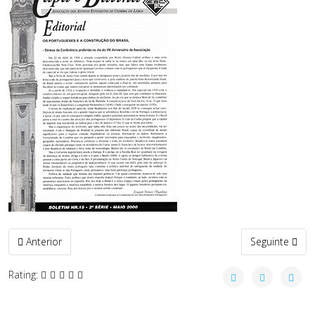
Artigo anterior: N16 - Dez00
Artigo seguint
Anterior
Seguinte
Rating: