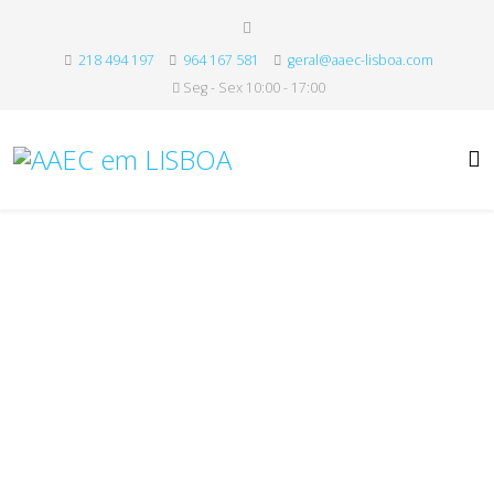
218 494 197
964 167 581
geral@aaec-lisboa.com
Seg - Sex 10:00 - 17:00
Associação dos
Antigos