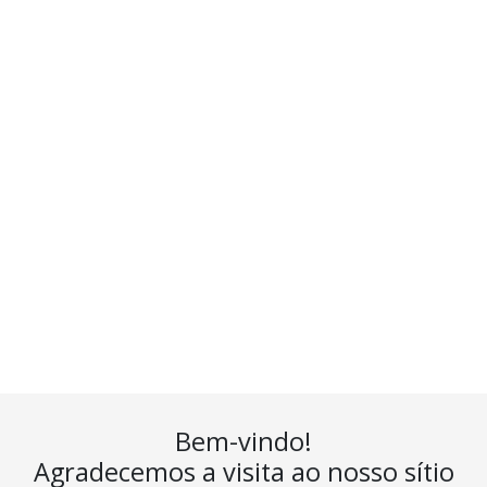
Estudantes
de Coimbra em
Lisboa
Instituição de Utilidade
Pública
Bem-vindo!
Agradecemos a visita ao nosso sítio