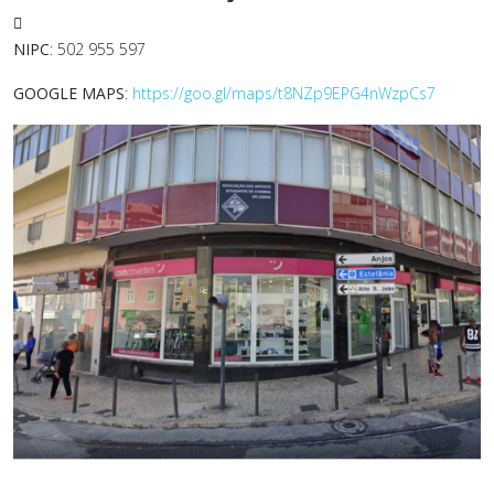
Outras informações
NIPC
: 502 955 597
GOOGLE MAPS
:
https://goo.gl/maps/t8NZp9EPG4nWzpCs7