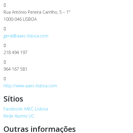
Morada:
Rua António Pereira Carrilho, 5 – 1º
1000-046 LISBOA
Email:
geral@aaec-lisboa.com
Telefone:
218 494 197
Telemóvel:
964 167 581
Sítio:
http://www.aaec-lisboa.com
Sítios
Facebook AAEC-Lisboa
Rede Alumni UC
Outras informações